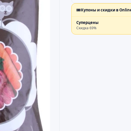
🎟️
Купоны и скидки в
Onlin
Суперцены
Скидка
69
%