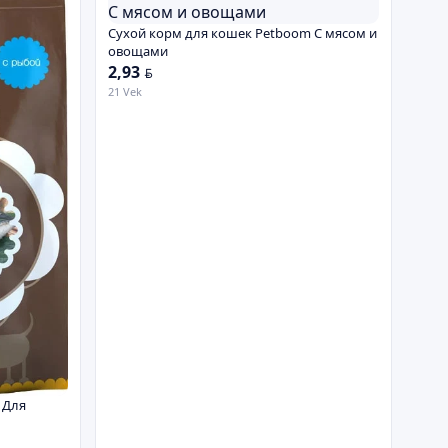
Сухой корм для кошек Petboom С мясом и
овощами
2,93
BYN
21 Vek
 Для