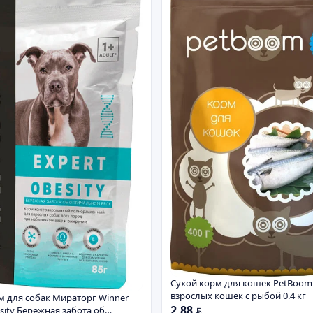
Сухой корм для кошек PetBoom
взрослых кошек с рыбой 0.4 кг
м для собак Мираторг Winner
2,88
sity Бережная забота об
BYN