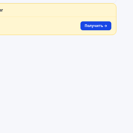
er
Получить →