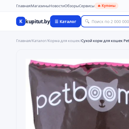
Главная
Магазины
Новости
Обзоры
Сервисы
🔥 Купоны
kupitut.by
K
🔍
☰ Каталог
Главная
/
Каталог
/
Корма для кошек
/