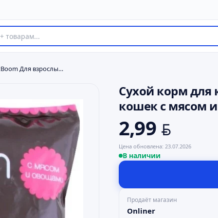
Сухой корм для кошек PetBoom Для взрослых кошек с мясом и овощами 0.4 кг
Сухой корм для
кошек с мясом и
2,99
BYN
Цена обновлена:
23.07.2026
В наличии
Продаёт магазин
Onliner