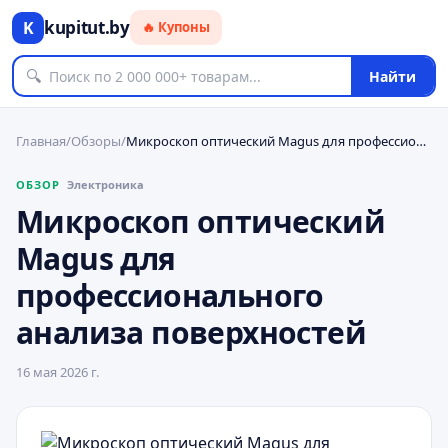
kupitut.by
K
🔥 Купоны
🔍
Найти
Главная
/
Обзоры
/
Микроскоп оптический Magus для профессионального анализа поверхностей
ОБЗОР
Электроника
Микроскоп оптический
Magus для
профессионального
анализа поверхностей
16 мая 2026 г.