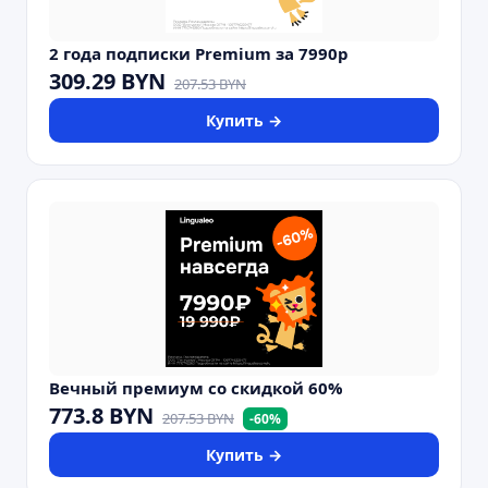
2 года подписки Premium за 7990р
309.29
BYN
207.53
BYN
Купить →
Вечный премиум со скидкой 60%
773.8
BYN
207.53
BYN
-
60
%
Купить →