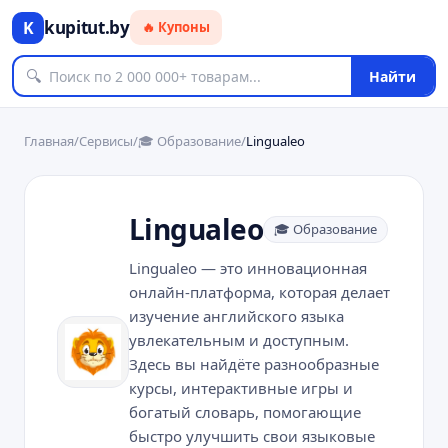
kupitut.by
K
🔥 Купоны
🔍
Найти
Главная
/
Сервисы
/
🎓
Образование
/
Lingualeo
Lingualeo
🎓
Образование
Lingualeo — это инновационная
онлайн-платформа, которая делает
изучение английского языка
увлекательным и доступным.
Здесь вы найдёте разнообразные
курсы, интерактивные игры и
богатый словарь, помогающие
быстро улучшить свои языковые