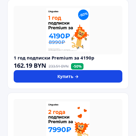
1 год подписки Premium за 4190р
162.19
BYN
233.51
BYN
-
50
%
Купить →