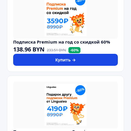
Подписка Premium на год со скидкой 60%
138.96
BYN
233.51
BYN
-
60
%
Купить →