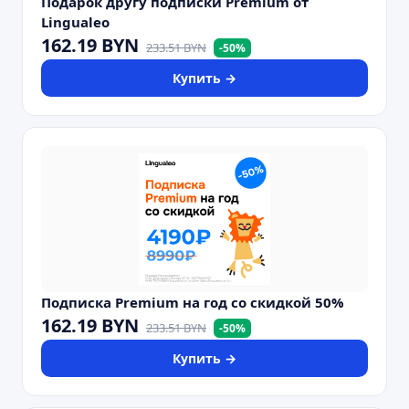
Подарок другу подписки Premium от
Lingualeo
162.19
BYN
233.51
BYN
-
50
%
Купить →
Подписка Premium на год со скидкой 50%
162.19
BYN
233.51
BYN
-
50
%
Купить →