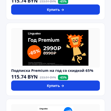
115.74
BYN
233.51
BYN
-
65
%
Купить →
Подписка Premium на год со скидкой 65%
115.74
BYN
233.51
BYN
-
65
%
Купить →