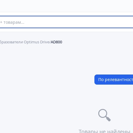
разователи Optimus Drive
/
AD800
По релевантнос
🔍
Товары не найдены