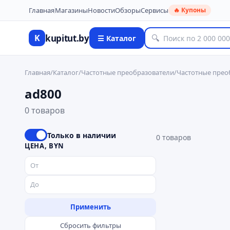
Главная
Магазины
Новости
Обзоры
Сервисы
🔥 Купоны
kupitut.by
K
🔍
☰ Каталог
Главная
/
Каталог
/
Частотные преобразователи
/
Частотные преоб
ad800
0 товаров
Только в наличии
0
товаров
ЦЕНА, BYN
Применить
Сбросить фильтры