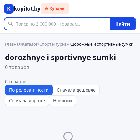
kupitut.by
K
🔥 Купоны
🔍
Найти
Главная
/
Каталог
/
Спорт и туризм
/
Дорожные и спортивные сумки
dorozhnye i sportivnye sumki
0 товаров
0
товаров
По релевантности
Сначала дешевле
Сначала дороже
Новинки
🔍