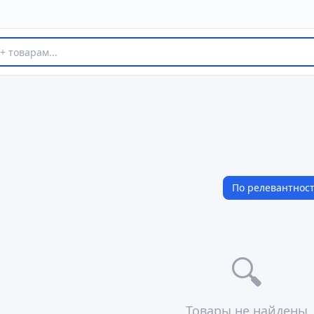
По релевантнос
🔍
Товары не найдены