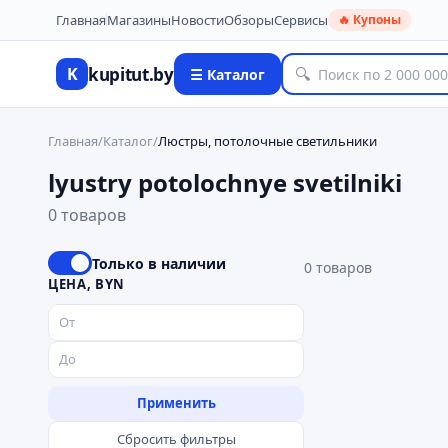
Главная
Магазины
Новости
Обзоры
Сервисы
🔥 Купоны
kupitut.by
K
🔍
☰ Каталог
Главная
/
Каталог
/
Люстры, потолочные светильники
lyustry potolochnye svetilniki
0 товаров
Только в наличии
0
товаров
ЦЕНА, BYN
Применить
Сбросить фильтры