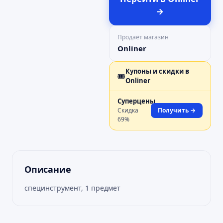
→
Продаёт магазин
Onliner
Купоны и скидки в
🎟️
Onliner
Суперцены
Скидка
Получить →
69
%
Описание
специнструмент, 1 предмет