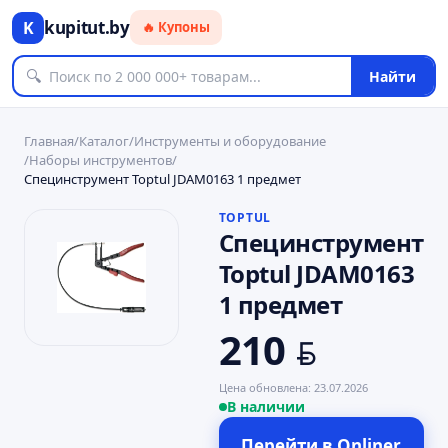
kupitut.by
K
🔥 Купоны
🔍
Найти
Главная
/
Каталог
/
Инструменты и оборудование
/
Наборы инструментов
/
Специнструмент Toptul JDAM0163 1 предмет
TOPTUL
Специнструмент
Toptul JDAM0163
1 предмет
210
BYN
Цена обновлена:
23.07.2026
В наличии
Перейти в
Onliner