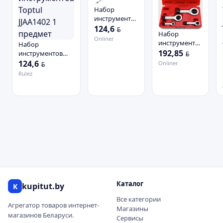
Набор
инструментов
Toptul
124,6
BYN
Набор
JJAA1402 1
Onliner
инструментов
Набор
предмет
Toptul
192,85
инструментов
BYN
GAAI0402 4
Toptul JJAA1402 1
124,6
Onliner
BYN
предмета
предмет
Rulez
Каталог
kupitut.by
K
Все категории
Агрегатор товаров интернет-
Магазины
магазинов Беларуси.
Сервисы